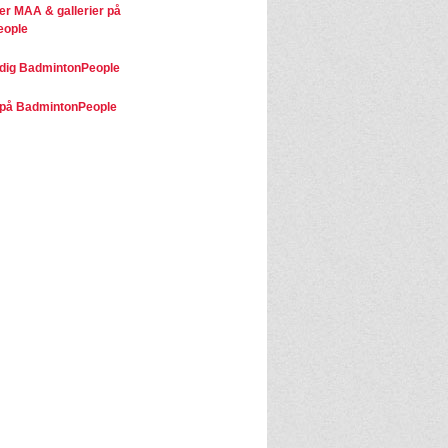
ter MAA & gallerier på
eople
dig BadmintonPeople
på BadmintonPeople