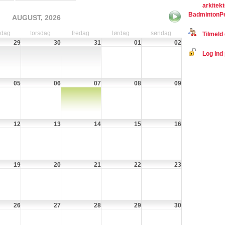
arkitek
BadmintonP
AUGUST, 2026
sdag
torsdag
fredag
lørdag
søndag
Tilmeld 
29
30
31
01
02
Log ind 
05
06
07
08
09
12
13
14
15
16
19
20
21
22
23
26
27
28
29
30