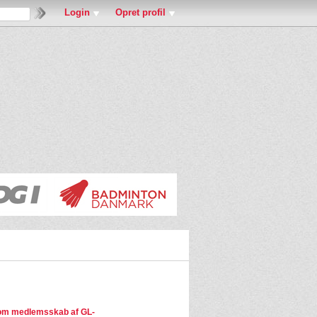
Login
Opret profil
om medlemsskab af GL-