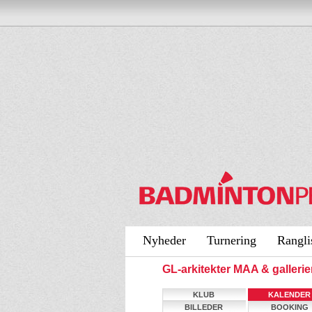
Nyheder
Turnering
Rangli
GL-arkitekter MAA & galler
KLUB
KALENDER
BILLEDER
BOOKING