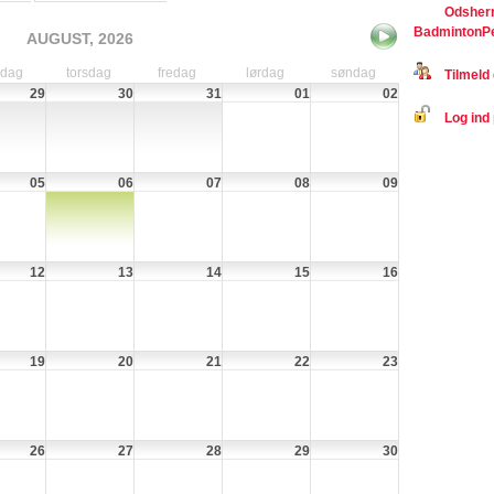
Odsherr
BadmintonP
AUGUST, 2026
sdag
torsdag
fredag
lørdag
søndag
Tilmeld 
29
30
31
01
02
Log ind 
05
06
07
08
09
12
13
14
15
16
19
20
21
22
23
26
27
28
29
30