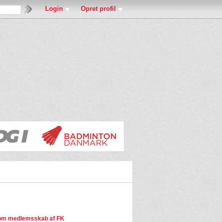
Login
Opret profil
om medlemsskab af FK