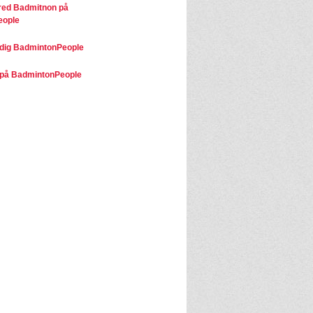
ed Badmitnon på
eople
dig BadmintonPeople
på BadmintonPeople