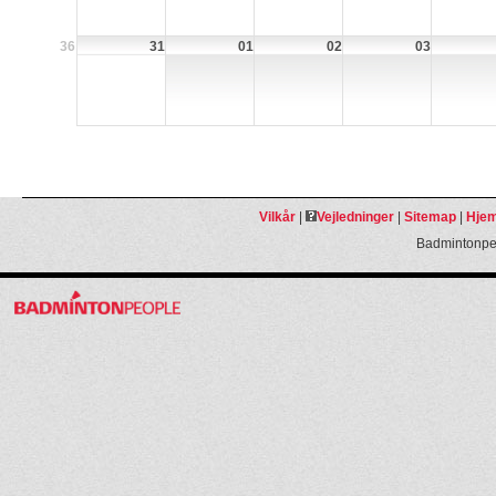
36
31
01
02
03
Vilkår
|
Vejledninger
|
Sitemap
|
Hjem
Badmintonpeo