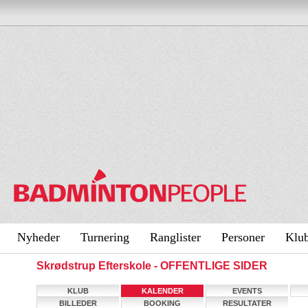
Nyheder
Turnering
Ranglister
Personer
Klu
Skrødstrup Efterskole - OFFENTLIGE SIDER
KLUB
KALENDER
EVENTS
BILLEDER
BOOKING
RESULTATER