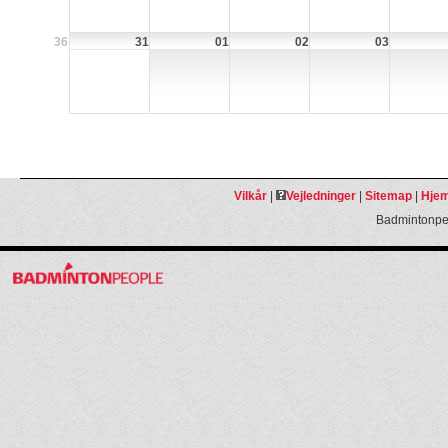
36
31
01
02
03
Vilkår
|
Vejledninger
|
Sitemap
|
Hjem
Badmintonpeo