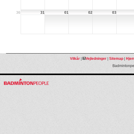
36
31
01
02
03
Vilkår
|
Vejledninger
|
Sitemap
|
Hjem
Badmintonpeo