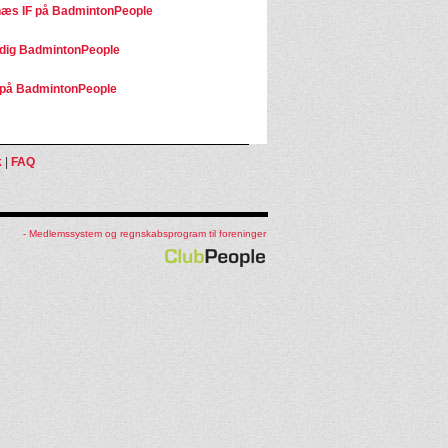
æs IF på BadmintonPeople
dig BadmintonPeople
på BadmintonPeople
k
|
FAQ
- Medlemssystem og regnskabsprogram til foreninger