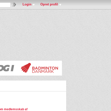
Login
Opret profil
om medlemsskab af