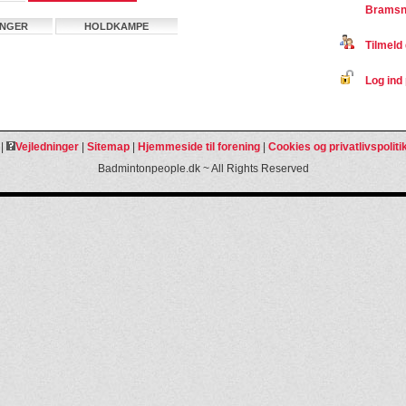
Bramsn
INGER
HOLDKAMPE
Tilmeld 
Log ind 
|
Vejledninger
|
Sitemap
|
Hjemmeside til forening
|
Cookies og privatlivspoliti
Badmintonpeople.dk ~ All Rights Reserved