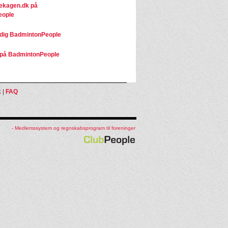
kagen.dk på
eople
dig BadmintonPeople
på BadmintonPeople
k
|
FAQ
- Medlemssystem og regnskabsprogram til foreninger