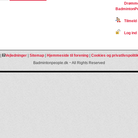
Drømme
BadmintonP
Tilmeld 
Log ind 
|
Vejledninger
|
Sitemap
|
Hjemmeside til forening
|
Cookies og privatlivspoliti
Badmintonpeople.dk ~ All Rights Reserved