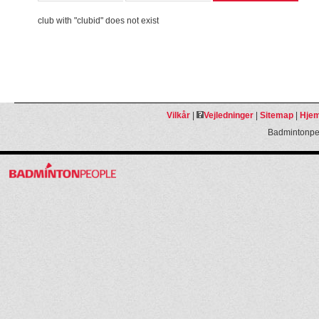
club with "clubid" does not exist
Vilkår
|
Vejledninger
|
Sitemap
|
Hjem
Badmintonpeo