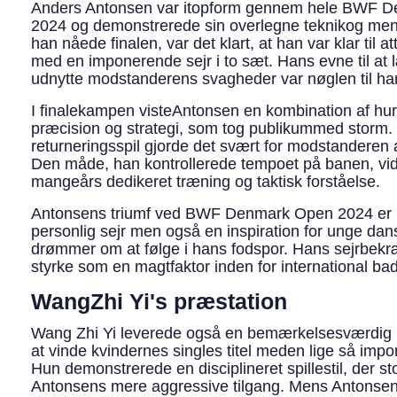
Anders Antonsen var itopform gennem hele BWF 
2024 og demonstrerede sin overlegne teknikog ment
han nåede finalen, var det klart, at han var klar til at
med en imponerende sejr i to sæt. Hans evne til at 
udnytte modstanderens svagheder var nøglen til ha
I finalekampen visteAntonsen en kombination af hur
præcision og strategi, som tog publikummed storm.
returneringsspil gjorde det svært for modstanderen 
Den måde, han kontrollerede tempoet på banen, v
mangeårs dedikeret træning og taktisk forståelse.
Antonsens triumf ved BWF Denmark Open 2024 er 
personlig sejr men også en inspiration for unge dans
drømmer om at følge i hans fodspor. Hans sejrbek
styrke som en magtfaktor inden for international ba
WangZhi Yi's præstation
Wang Zhi Yi leverede også en bemærkelsesværdig 
at vinde kvindernes singles titel meden lige så imp
Hun demonstrerede en disciplineret spillestil, der stod
Antonsens mere aggressive tilgang. Mens Antonse