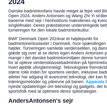
2024
Danske badmintonfans havde meget at fejre ved 
Open 2024. Anders Antonsen og Wang Zhi Yi strål
banerne med sejr i henholdsvis mændenes og kvin
singlefinaler. Deres præstationer understregede be
turneringen for den lokale badmintonkultur.
BWF Denmark Open 2024var et højdepunkt for
badmintonentusiaster i Danmark, hvor spændingen
højder. Turneringen samlede verdenseliten, og dan
glæde sig over at se deres egen Anders Antonsen p
mange i det danske badmintonmiljøer denne turner
for at opleve verdensklassebadminton på hjemmeban
hvert øjeblik uforglemmeligt. Teknologiske fremskridt
større rolle inden for sportens verden, inklusive ba
atleter har adgang til avanceret teknologi, der kan 
træningsmetoder og ydeevne på banen.
Apparata
t
nyeste opdateringer om teknologi og gadgets, der 
sportsfolk med at optimere deres spilstrategier.
AndersAntonsen's sejr