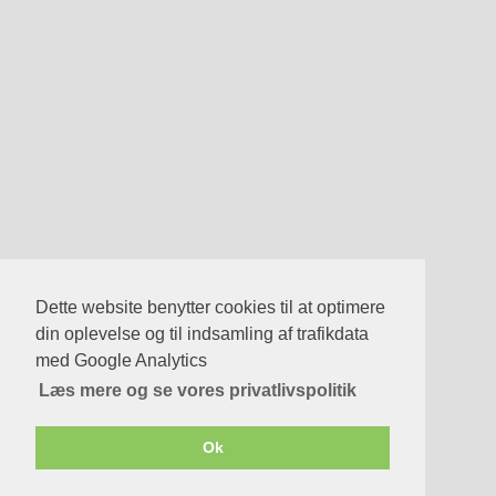
Dette website benytter cookies til at optimere
din oplevelse og til indsamling af trafikdata
Skjul reklamer på BadmintonPeople.dk
med Google Analytics
Klik her
Læs mere og se vores privatlivspolitik
Nej tak
Ok