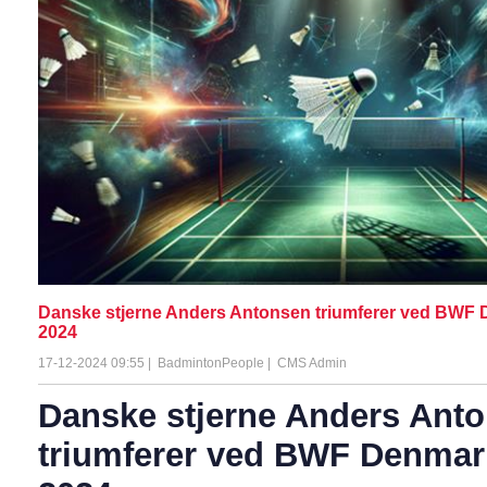
Danske stjerne Anders Antonsen triumferer ved BWF
2024
17-12-2024 09:55
|
BadmintonPeople
|
CMS Admin
Danske stjerne Anders Ant
triumferer ved BWF Denma