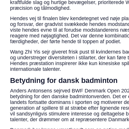
kraftfulde slag og hurtige bevægelser, prioriterede 
præcision og tålmodighed.
Hendes vej til finalen blev kendetegnet ved nøje pl
og forsvar, der gradvist svækkede hendes modstan
viste hendes evne til at forudse modstanderens næ
reagere med nøjagtighed. Det var denne kombinatio
færdigheder, der førte hende til toppen af podiet.
Wang Zhi Yis sejr giveret frisk pust til kvindernes 
og understreger diversiteten i stilarter, der kan føre 
Hendes præstation inspirerer ikke kun kinesiske sp
internationale talenter.
Betydning for dansk badminton
Anders Antonsens sejrved BWF Denmark Open 2024
betydning for den danske badmintonverden. Det er 
landets fortsatte dominans i sporten og motiverer 
generation af spillere til at stræbe efter lignende res
vil sandsynligvis stimulere interesse og deltagelse 
talenter, der drømmer om at repræsentere Danmark i