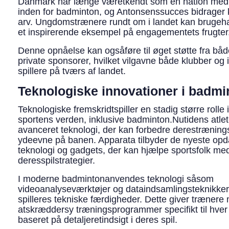
Danmark har længe væretkendt som en nation med s
inden for badminton, og Antonsenssucces bidrager k
arv. Ungdomstrænere rundt om i landet kan brugeh
et inspirerende eksempel på engagementets frugter
Denne opnåelse kan ogsåføre til øget støtte fra både
private sponsorer, hvilket vilgavne både klubber og i
spillere på tværs af landet.
Teknologiske innovationer i badmi
Teknologiske fremskridtspiller en stadig større rolle 
sportens verden, inklusive badminton.Nutidens atlet
avanceret teknologi, der kan forbedre derestrænin
ydeevne på banen. Apparata tilbyder de nyeste op
teknologi og gadgets, der kan hjælpe sportsfolk me
deresspilstrategier.
I moderne badmintonanvendes teknologi såsom
videoanalyseværktøjer og dataindsamlingsteknikker 
spilleres tekniske færdigheder. Dette giver trænere 
atskræddersy træningsprogrammer specifikt til hver e
baseret på detaljeretindsigt i deres spil.