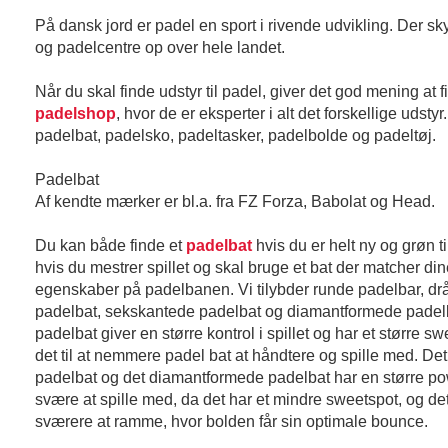
På dansk jord er padel en sport i rivende udvikling. Der s
og padelcentre op over hele landet.
Når du skal finde udstyr til padel, giver det god mening at 
padelshop
, hvor de er eksperter i alt det forskellige udsty
padelbat, padelsko, padeltasker, padelbolde og padeltøj.
Padelbat
Af kendte mærker er bl.a. fra FZ Forza, Babolat og Head.
Du kan både finde et
padelbat
hvis du er helt ny og grøn 
hvis du mestrer spillet og skal bruge et bat der matcher di
egenskaber på padelbanen. Vi tilybder runde padelbar, d
padelbat, sekskantede padelbat og diamantformede padelb
padelbat giver en større kontrol i spillet og har et større sw
det til at nemmere padel bat at håndtere og spille med. D
padelbat og det diamantformede padelbat har en større p
svære at spille med, da det har et mindre sweetspot, og de
sværere at ramme, hvor bolden får sin optimale bounce.