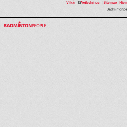
Vilkår
|
Vejledninger
|
Sitemap
|
Hjem
Badmintonpeo