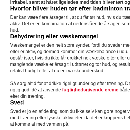
irritabel, samt at håret ligeledes med tiden bliver tørt og 
Hvorfor bliver huden tør efter badminton t
Der kan være flere årsager til, at du får tør hud, hvis du tr
aktiv. Det er en kombination af nedenstående årsager, som 
hud.
Dehydrering eller væskemangel
Væskemangel er den helt store synder, fordi du sveder meg
eller er aktiv, og dermed kommer din væskebalance i udu.
opstår især, hvis du ikke får drukket nok væske efter eller
manglende væske er årsag til udtørret og tør hud, og resu
relativt hurtigt efter at du er i væskeunderskud.
Så sørg altid for at drikke rigeligt under og efter træning. 
rigtig god idé at anvende
fugtighedsgivende creme
både
efter din træning.
Sved
Sved er jo en af de ting, som du ikke selv kan gøre noget v
med træning eller fysiske aktiviteter, da det er kroppens he
at komme af med varmen på.