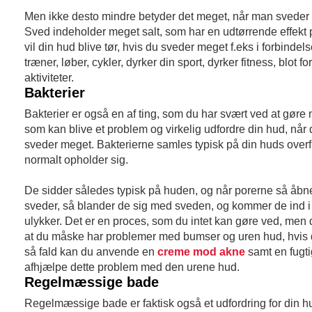
Men ikke desto mindre betyder det meget, når man sveder i f
Sved indeholder meget salt, som har en udtørrende effekt 
vil din hud blive tør, hvis du sveder meget f.eks i forbindel
træner, løber, cykler, dyrker din sport, dyrker fitness, blot 
aktiviteter.
Bakterier
Bakterier er også en af ting, som du har svært ved at gøre
som kan blive et problem og virkelig udfordre din hud, når
sveder meget. Bakterierne samles typisk på din huds overf
normalt opholder sig.
De sidder således typisk på huden, og når porerne så åbner
sveder, så blander de sig med sveden, og kommer de ind i
ulykker. Det er en proces, som du intet kan gøre ved, men d
at du måske har problemer med bumser og uren hud, hvis 
så fald kan du anvende en
creme mod akne
samt en fugti
afhjælpe dette problem med den urene hud.
Regelmæssige bade
Regelmæssige bade er faktisk også et udfordring for din 