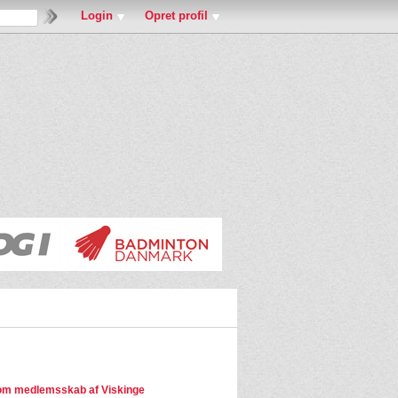
Login
Opret profil
m medlemsskab af Viskinge