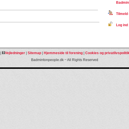
Badmint
Tilmeld 
Log ind 
|
Vejledninger
|
Sitemap
|
Hjemmeside til forening
|
Cookies og privatlivspoliti
Badmintonpeople.dk ~ All Rights Reserved