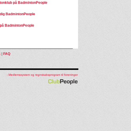
onklub på BadmintonPeople
dig BadmintonPeople
på BadmintonPeople
k
|
FAQ
- Medlemssystem og regnskabsprogram til foreninger