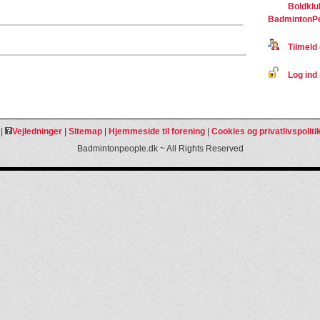
Boldklu
BadmintonP
Tilmeld 
Log ind 
|
Vejledninger
|
Sitemap
|
Hjemmeside til forening
|
Cookies og privatlivspoliti
Badmintonpeople.dk ~ All Rights Reserved