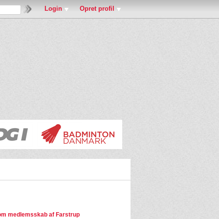
Login
Opret profil
m medlemsskab af Farstrup