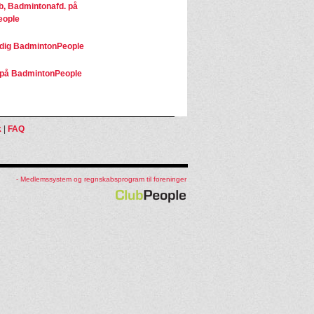
b, Badmintonafd. på
eople
dig BadmintonPeople
på BadmintonPeople
k
|
FAQ
- Medlemssystem og regnskabsprogram til foreninger