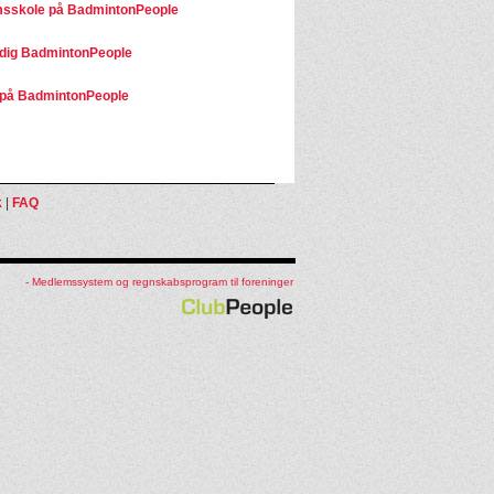
sskole på BadmintonPeople
dig BadmintonPeople
på BadmintonPeople
k
|
FAQ
- Medlemssystem og regnskabsprogram til foreninger