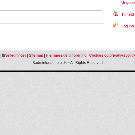
Ungdom
Tilmeld 
Log ind 
|
Vejledninger
|
Sitemap
|
Hjemmeside til forening
|
Cookies og privatlivspoliti
Badmintonpeople.dk ~ All Rights Reserved