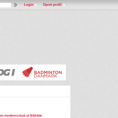
Login
Opret profil
m medlemsskab af Blåkilde