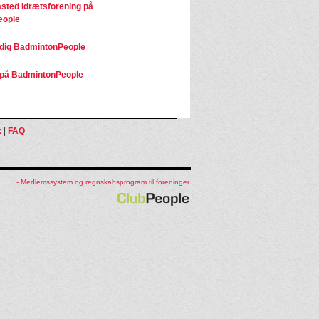
sted Idrætsforening på
eople
dig BadmintonPeople
på BadmintonPeople
k
|
FAQ
- Medlemssystem og regnskabsprogram til foreninger