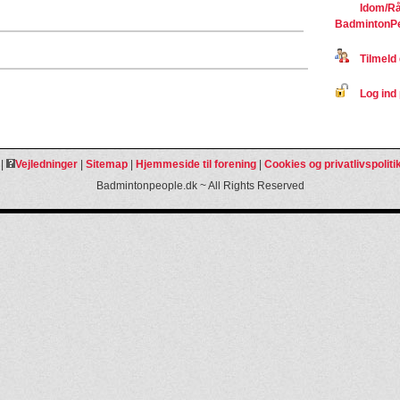
Idom/Rå
BadmintonP
Tilmeld 
Log ind 
|
Vejledninger
|
Sitemap
|
Hjemmeside til forening
|
Cookies og privatlivspoliti
Badmintonpeople.dk ~ All Rights Reserved