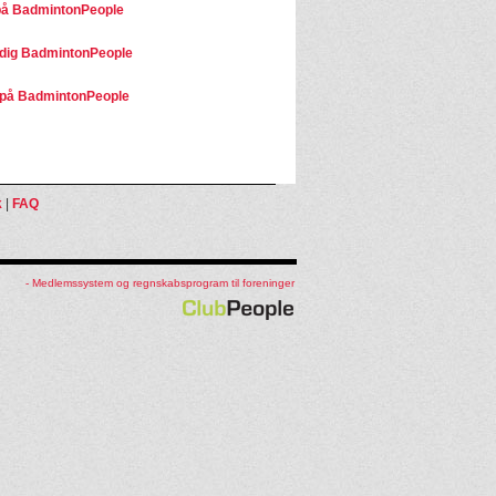
på BadmintonPeople
dig BadmintonPeople
på BadmintonPeople
k
|
FAQ
- Medlemssystem og regnskabsprogram til foreninger