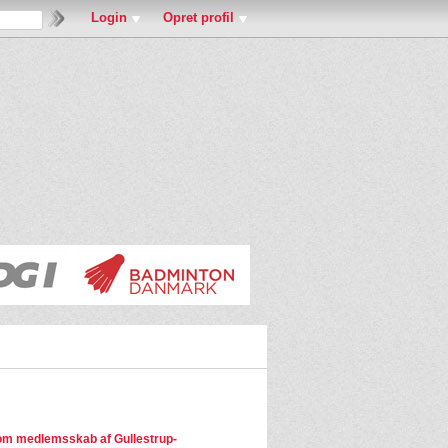
Login
Opret profil
m medlemsskab af Gullestrup-