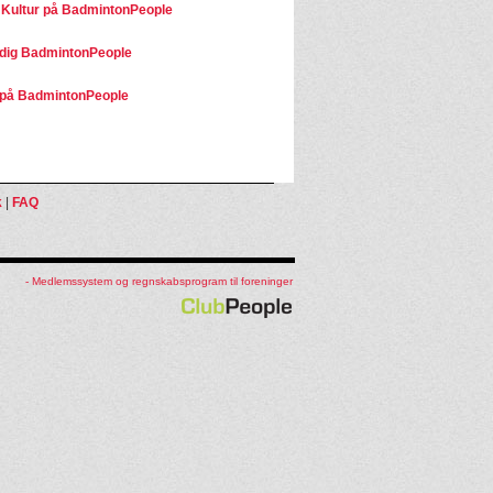
 Kultur på BadmintonPeople
dig BadmintonPeople
på BadmintonPeople
k
|
FAQ
- Medlemssystem og regnskabsprogram til foreninger