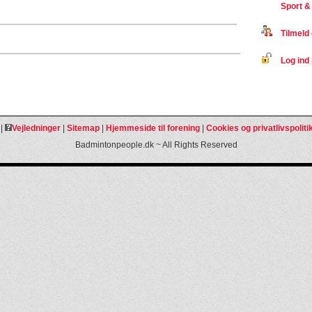
Sport &
Tilmeld 
Log ind 
|
Vejledninger
|
Sitemap
|
Hjemmeside til forening
|
Cookies og privatlivspoliti
Badmintonpeople.dk ~ All Rights Reserved