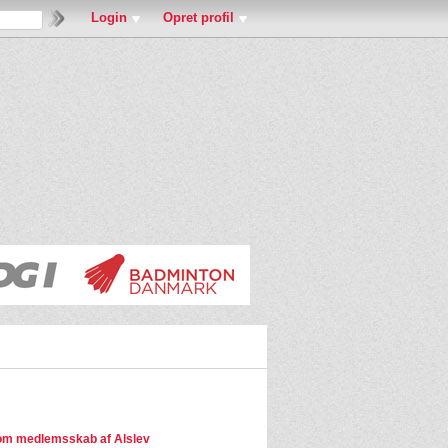
Login
Opret profil
m medlemsskab af Alslev