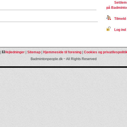
Settlem
på Badminto
Tilmeld 
Log ind 
|
Vejledninger
|
Sitemap
|
Hjemmeside til forening
|
Cookies og privatlivspoliti
Badmintonpeople.dk ~ All Rights Reserved