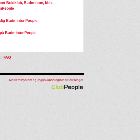
ent Boldklub, Badminton, kbh.
nPeople
dig BadmintonPeople
på BadmintonPeople
k
|
FAQ
- Medlemssystem og regnskabsprogram til foreninger