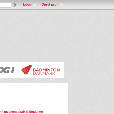
Login
Opret profil
om medlemsskab af Studenter