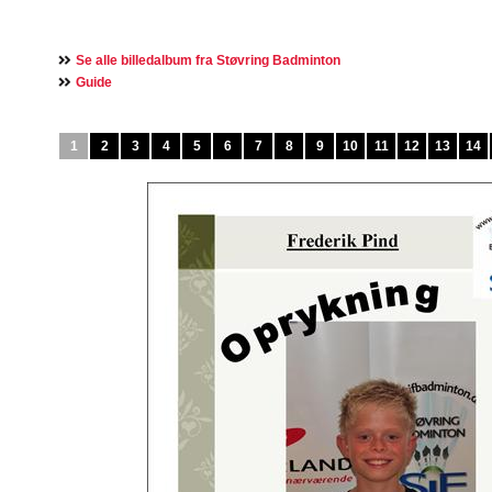
Se alle billedalbum fra Støvring Badminton
Guide
1
2
3
4
5
6
7
8
9
10
11
12
13
14