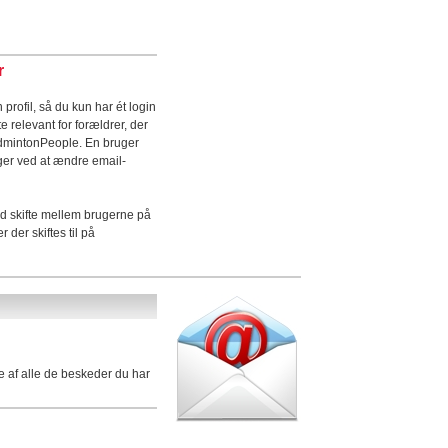
r
rofil, så du kun har ét login
te relevant for forældrer, der
admintonPeople. En bruger
uger ved at ændre email-
id skifte mellem brugerne på
er skiftes til på
e af alle de beskeder du har