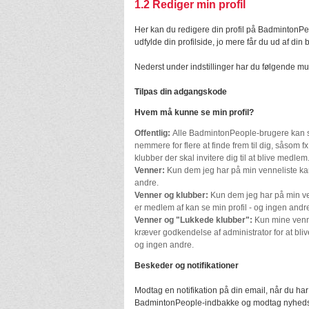
1.2
Rediger min profil
Her kan du redigere din profil på BadmintonPe
udfylde din profilside, jo mere får du ud af di
Nederst under indstillinger har du følgende mu
Tilpas din adgangskode
Hvem må kunne se min profil?
Offentlig:
Alle BadmintonPeople-brugere kan se
nemmere for flere at finde frem til dig, såsom f
klubber der skal invitere dig til at blive medlem
Venner:
Kun dem jeg har på min venneliste kan
andre.
Venner og klubber:
Kun dem jeg har på min ve
er medlem af kan se min profil - og ingen andr
Venner og "Lukkede klubber":
Kun mine venn
kræver godkendelse af administrator for at bliv
og ingen andre.
Beskeder og notifikationer
Modtag en notifikation på din email, når du har
BadmintonPeople-indbakke og modtag nyheds