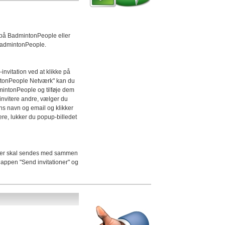
 på BadmintonPeople eller
 BadmintonPeople.
nvitation ved at klikke på
ntonPeople Netværk" kan du
mintonPeople og tilføje dem
invitere andre, vælger du
ns navn og email og klikker
itere, lukker du popup-billedet
sker skal sendes med sammen
knappen "Send invitationer" og