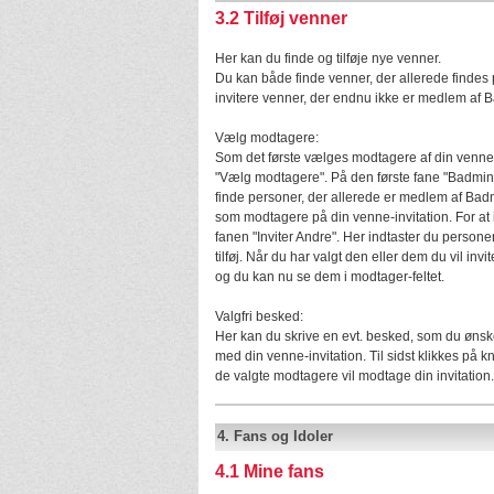
3.2
Tilføj venner
Her kan du finde og tilføje nye venner.
Du kan både finde venner, der allerede findes
invitere venner, der endnu ikke er medlem af
Vælg modtagere:
Som det første vælges modtagere af din venne-i
"Vælg modtagere". På den første fane "Badmi
finde personer, der allerede er medlem af Bad
som modtagere på din venne-invitation. For at 
fanen "Inviter Andre". Her indtaster du persone
tilføj. Når du har valgt den eller dem du vil inv
og du kan nu se dem i modtager-feltet.
Valgfri besked:
Her kan du skrive en evt. besked, som du øn
med din venne-invitation. Til sidst klikkes på 
de valgte modtagere vil modtage din invitation.
4.
Fans og Idoler
4.1
Mine fans