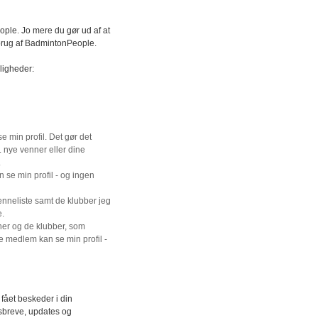
ople. Jo mere du gør ud af at
n brug af BadmintonPeople.
ligheder:
 min profil. Det gør det
x. nye venner eller dine
.
 se min profil - og ingen
nneliste samt de klubber jeg
e.
er og de klubber, som
e medlem kan se min profil -
 fået beskeder i din
breve, updates og