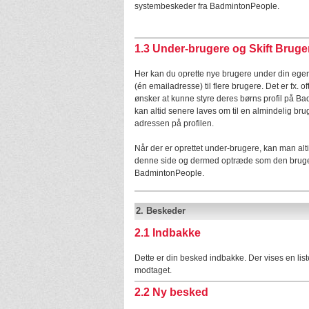
systembeskeder fra BadmintonPeople.
1.3 Under-brugere og Skift Bruge
Her kan du oprette nye brugere under din egen p
(én emailadresse) til flere brugere. Det er fx. of
ønsker at kunne styre deres børns profil på B
kan altid senere laves om til en almindelig br
adressen på profilen.
Når der er oprettet under-brugere, kan man alt
denne side og dermed optræde som den bruger d
BadmintonPeople.
2.
Beskeder
2.1
Indbakke
Dette er din besked indbakke. Der vises en list
modtaget.
2.2
Ny besked