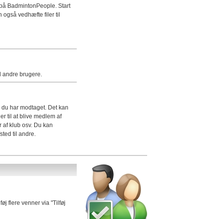
 på BadmintonPeople. Start
også vedhæfte filer til
l andre brugere.
r du har modtaget. Det kan
ner til at blive medlem af
or af klub osv. Du kan
sted til andre.
øj flere venner via "Tilføj