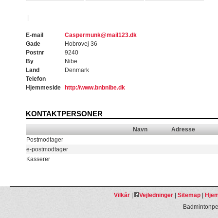
|
E-mail
Caspermunk@mail123.dk
Gade
Hobrovej 36
Postnr
9240
By
Nibe
Land
Denmark
Telefon
Hjemmeside
http://www.bnbnibe.dk
KONTAKTPERSONER
Navn
Adresse
Postmodtager
e-postmodtager
Kasserer
Vilkår
|
Vejledninger
|
Sitemap
|
Hjem
Badmintonpeo