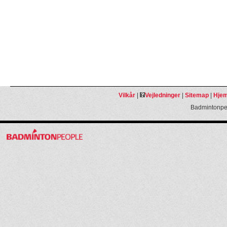
Vilkår
|
Vejledninger
|
Sitemap
|
Hjem
Badmintonpeo