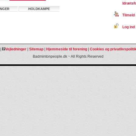
Idrætsf
INGER
HOLDKAMPE
Tilmeld 
Log ind 
|
Vejledninger
|
Sitemap
|
Hjemmeside til forening
|
Cookies og privatlivspoliti
Badmintonpeople.dk ~ All Rights Reserved