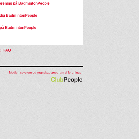
orening på BadmintonPeople
dig BadmintonPeople
på BadmintonPeople
k
|
FAQ
- Medlemssystem og regnskabsprogram til foreninger