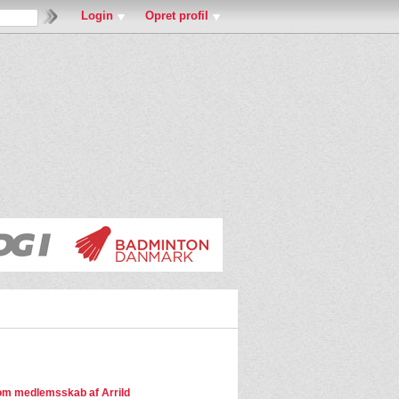
Login
Opret profil
m medlemsskab af Arrild