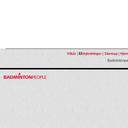
Vilkår
|
Vejledninger
|
Sitemap
|
Hjem
Badmintonpeo