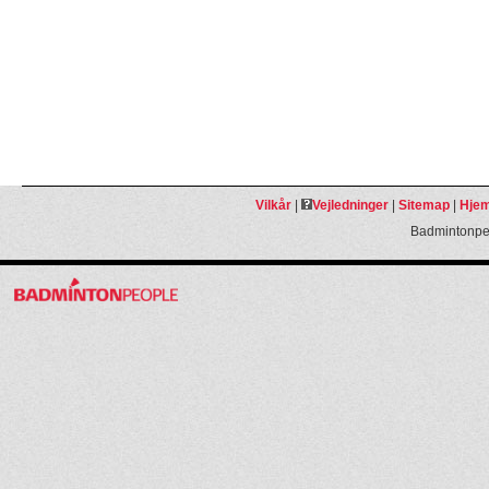
Vilkår
|
Vejledninger
|
Sitemap
|
Hjem
Badmintonpeo