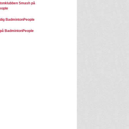
tonklubben Smash på
eople
dig BadmintonPeople
på BadmintonPeople