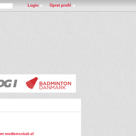
Login
Opret profil
om medlemsskab af