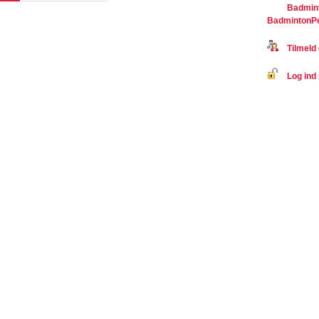
Badmin
BadmintonP
Tilmeld 
Log ind 