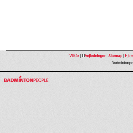
Vilkår
|
Vejledninger
|
Sitemap
|
Hjem
Badmintonpeo