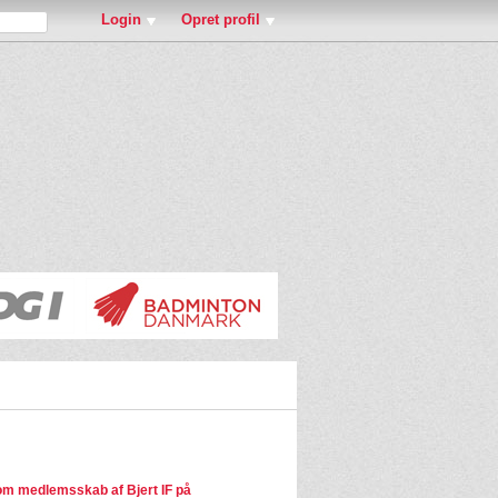
Login
Opret profil
m medlemsskab af Bjert IF på