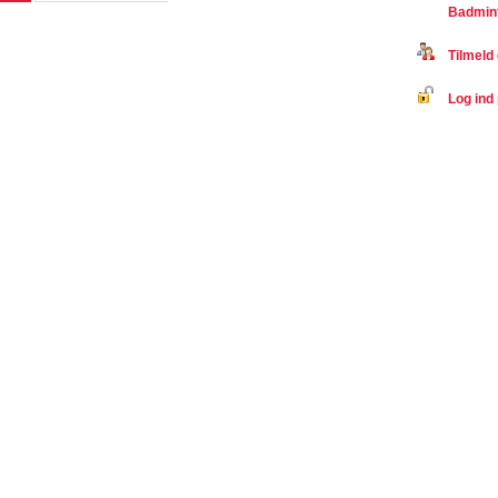
Badmin
Tilmeld 
Log ind 