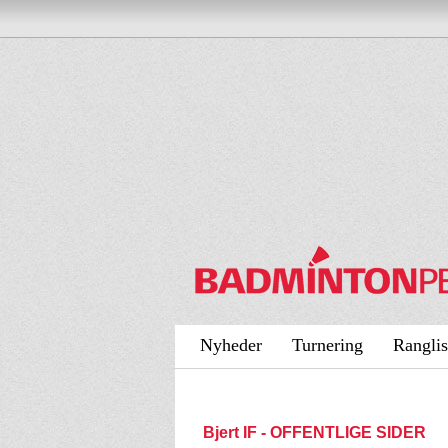
Nyheder
Turnering
Ranglis
Bjert IF - OFFENTLIGE SIDER