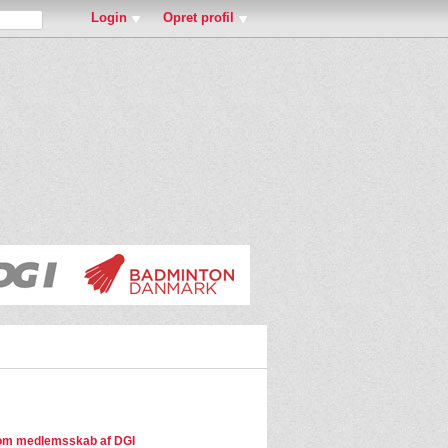
Login
Opret profil
om medlemsskab af DGI