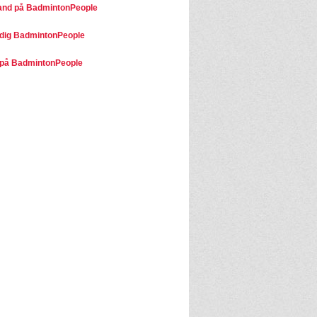
land på BadmintonPeople
dig BadmintonPeople
på BadmintonPeople