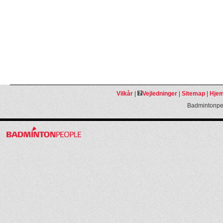
Vilkår
|
Vejledninger
|
Sitemap
|
Hjem
Badmintonpeo