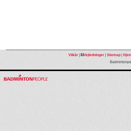
Vilkår
|
Vejledninger
|
Sitemap
|
Hjem
Badmintonpeo