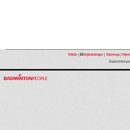
Vilkår
|
Vejledninger
|
Sitemap
|
Hjem
Badmintonpeo