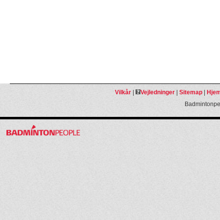
Vilkår
|
Vejledninger
|
Sitemap
|
Hjem
Badmintonpeo