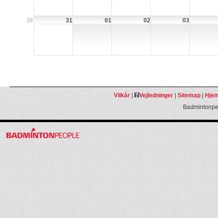
36
31
01
02
03
Vilkår
|
Vejledninger
|
Sitemap
|
Hjem
Badmintonpeo