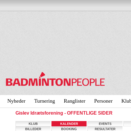
Nyheder
Turnering
Ranglister
Personer
Klu
Gislev Idrætsforening - OFFENTLIGE SIDER
KLUB
KALENDER
EVENTS
BILLEDER
BOOKING
RESULTATER