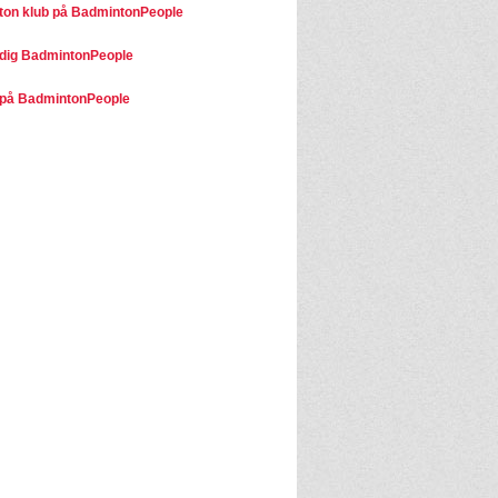
on klub på BadmintonPeople
dig BadmintonPeople
på BadmintonPeople