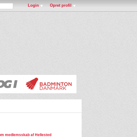
Login
Opret profil
m medlemsskab af Hellested