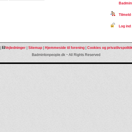
Badmint
Tilmeld 
Log ind 
|
Vejledninger
|
Sitemap
|
Hjemmeside til forening
|
Cookies og privatlivspoliti
Badmintonpeople.dk ~ All Rights Reserved