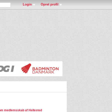
Login
Opret profil
m medlemsskab af Hellested