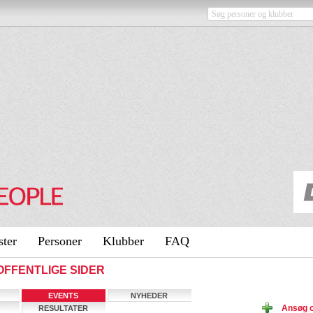
ster
Personer
Klubber
FAQ
- OFFENTLIGE SIDER
EVENTS
NYHEDER
Ansøg o
RESULTATER