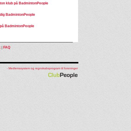
on klub på BadmintonPeople
dig BadmintonPeople
på BadmintonPeople
k
|
FAQ
- Medlemssystem og regnskabsprogram til foreninger