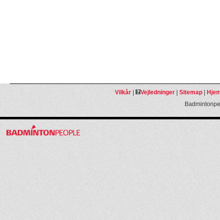
Vilkår
|
Vejledninger
|
Sitemap
|
Hjem
Badmintonpeo