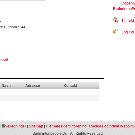
Copenha
BadmintonP
Tilmeld 
k
ce C, room S.44
Log ind 
bout/
Navn
Adresse
Kontakt
|
Vejledninger
|
Sitemap
|
Hjemmeside til forening
|
Cookies og privatlivspoliti
Badmintonpeople.dk ~ All Rights Reserved