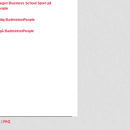
gen Business School Sport på
eople
dig BadmintonPeople
på BadmintonPeople
k
|
FAQ