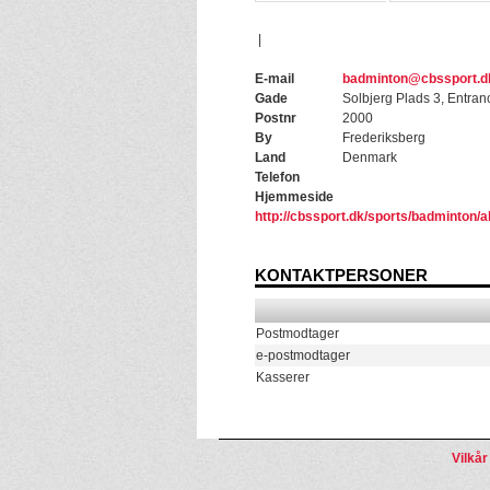
|
E-mail
badminton@cbssport.d
Gade
Solbjerg Plads 3, Entran
Postnr
2000
By
Frederiksberg
Land
Denmark
Telefon
Hjemmeside
http://cbssport.dk/sports/badminton/a
KONTAKTPERSONER
Postmodtager
e-postmodtager
Kasserer
Vilkår