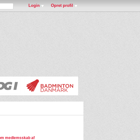
Login
Opret profil
om medlemsskab af