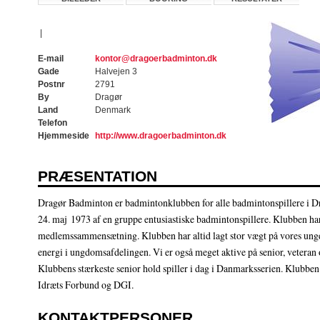
|
E-mail
kontor@dragoerbadminton.dk
Gade
Halvejen 3
Postnr
2791
By
Dragør
Land
Denmark
Telefon
Hjemmeside
http://www.dragoerbadminton.dk
PRÆSENTATION
Dragør Badminton er badmintonklubben for alle badmintonspillere i Dr
24. maj 1973 af en gruppe entusiastiske badmintonspillere. Klubben har
medlemssammensætning. Klubben har altid lagt stor vægt på vores ungd
energi i ungdomsafdelingen. Vi er også meget aktive på senior, veteran
Klubbens stærkeste senior hold spiller i dag i Danmarksserien. Klubb
Idræts Forbund og DGI.
KONTAKTPERSONER