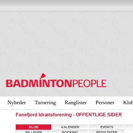
Nyheder
Turnering
Ranglister
Personer
Klu
Fanefjord Idrætsforening - OFFENTLIGE SIDER
KLUB
KALENDER
EVENTS
BILLEDER
BOOKING
RESULTATER