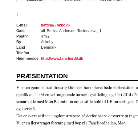
|
E-mail
bettina@bkkc.dk
Gade
att. Bettina Andersen, Tostenæsvej 1
Postnr
4792
By
Askeby
Land
Denmark
Telefon
Hjemmeside
http://www.fanefjordif.dk
PRÆSENTATION
Vi er en gammel traditionsrig klub, der har oplevet både storhedstider
øjeblikket har vi en velfungerende turneringsafdeling, og i år (2014 / 20
samarbejde med Møn Badminton om at stille hold til LF-turneringen. Det
og i serie 3.
Det er svært at finde ungdomstrænere, så derfor har vi desværre pt ing
Vi er en flerstrenget forening med bopæl i Fanefjordhallen, Møn.