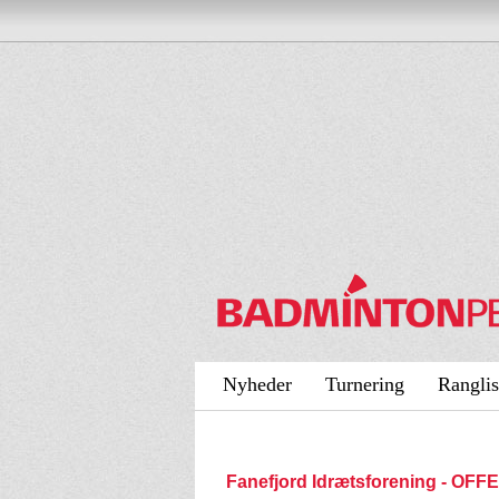
Nyheder
Turnering
Ranglis
Fanefjord Idrætsforening - OF