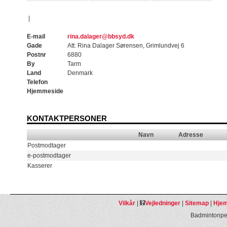
|
E-mail
rina.dalager@bbsyd.dk
Gade
Att: Rina Dalager Sørensen, Grimlundvej 6
Postnr
6880
By
Tarm
Land
Denmark
Telefon
Hjemmeside
KONTAKTPERSONER
Navn
Adresse
Postmodtager
e-postmodtager
Kasserer
Vilkår
|
Vejledninger
|
Sitemap
|
Hjem
Badmintonpeo