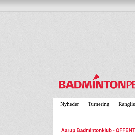
Nyheder
Turnering
Ranglis
Aarup Badmintonklub - OFFEN