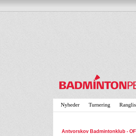
Nyheder
Turnering
Ranglis
Antvorskov Badmintonklub - 