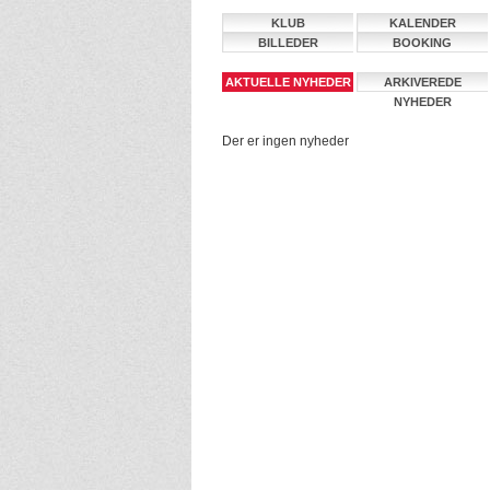
KLUB
KALENDER
BILLEDER
BOOKING
AKTUELLE NYHEDER
ARKIVEREDE
NYHEDER
Der er ingen nyheder