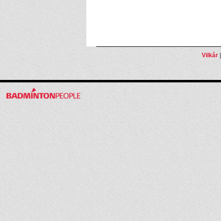
Vilkår