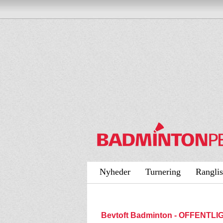
Nyheder
Turnering
Ranglis
Bevtoft Badminton - OFFENTLI