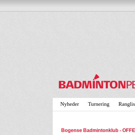
Nyheder
Turnering
Ranglis
Bogense Badmintonklub - OFF