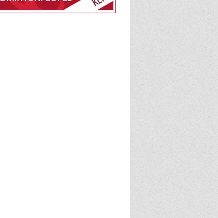
edlemsskab af Bråby
ning på BadmintonPeople
BadmintonPeople
admintonPeople