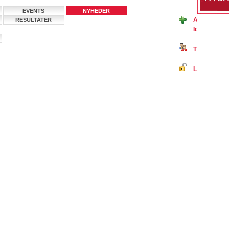
EVENTS
NYHEDER
Ansøg om m
RESULTATER
Idræts fore
Tilmeld dig 
Log ind på B