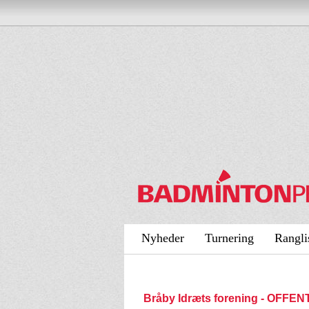
Nyheder
Turnering
Rangli
Bråby Idræts forening - OFFE