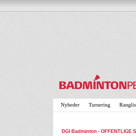
Nyheder
Turnering
Ranglis
DGI Badminton - OFFENTLIGE 